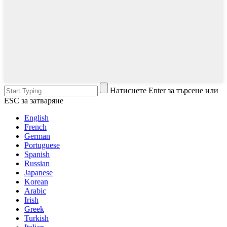
Натиснете Enter за търсене или
ESC за затваряне
English
French
German
Portuguese
Spanish
Russian
Japanese
Korean
Arabic
Irish
Greek
Turkish