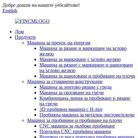
Добре дошли на нашите уебсайтове!
English
Дом
Продукти
Машина за пренос на енергия
Машина за рязане и маркиране на ъглово
желязо
Машина за маркиране с ъглово желязо
Машина за рязане с маркиране и щанцоване
на ъглово желязо
Машина за щанцоване и пробиване на плочи
Машина за стоманени конструкции
Машина за лентово рязане с греда
Машина за скосяване на греди
Комбинирана линия за пробиване и рязане
на греди
3D пробивна машина с H-лъч
Пробивна машина за метални листове/плочи
Машина за пробиване и пробиване на плочи
CNC машина за дълбоко пробиване
Портална CNC пробивна машина
Въртяща се маса портална пробивна машина