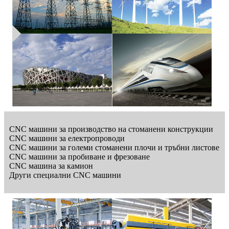
CNC машини за производство на стоманени конструкции
CNC машини за електропроводи
CNC машини за големи стоманени плочи и тръбни листове
CNC машини за пробиване и фрезоване
CNC машина за камион
Други специални CNC машини