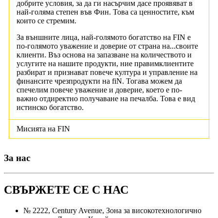
добрите условия, за да ги насърчим да
се проявяват в
най-голяма степен във Фин. Това са ценностите, към
които се стремим.
За външните лица, най-голямото богатство на FIN е
по-голямото уважение и доверие от страна на...
своите
клиенти. Въз основа на запазване на количеството и
услугите на нашите продукти, ние правим
клиентите
разбират и признават повече култура и управление на
финансите чрез
продукти на fiN. Тогава можем да
спечелим повече уважение и доверие, което е по-
важно от
директно получаване на печалба. Това е вид
истинско богатство.
Мисията на FIN
За нас
СВЪРЖЕТЕ СЕ С НАС
№ 2222, Century Avenue, Зона за високотехнологично