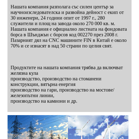
Нашата компания разполага със силен център за
научноизследователска и развойна дейност с екип от
30 инженери, 24 години опит от 1997 г., 280
служители и площ на завода около 270 000 кв. м.
Нашата компания е официално листната на фондовата
борса в Шънджън с борсов код 002270 през 2008 г.
Пазарният дял на CNC машините FIN в Китай е около
70% и се изнасят в над 50 страни по целия свят.
Продуктите на нашата компания трябва да включват
желязна кула
производство, производство на стоманени
конструкции, вятърна енергия
производство на гари, производство на мостове/
железопътни линии,
производство на камиони и др.