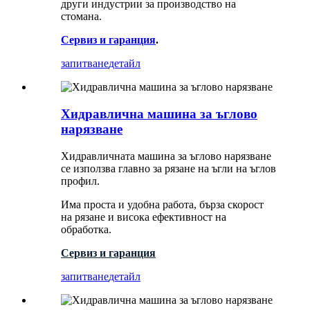
други индустрии за производство на
стомана.
Сервиз и гаранция
.
запитване
детайл
Хидравлична машина за ъглово
нарязване
Хидравличната машина за ъглово нарязване
се използва главно за рязане на ъгли на ъглов
профил.
Има проста и удобна работа, бърза скорост
на рязане и висока ефективност на
обработка.
Сервиз и гаранция
запитване
детайл