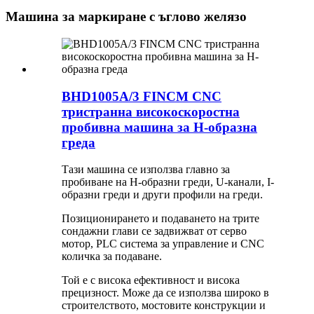
Машина за маркиране с ъглово желязо
BHD1005A/3 FINCM CNC
тристранна високоскоростна
пробивна машина за H-образна
греда
Тази машина се използва главно за
пробиване на H-образни греди, U-канали, I-
образни греди и други профили на греди.
Позиционирането и подаването на трите
сондажни глави се задвижват от серво
мотор, PLC система за управление и CNC
количка за подаване.
Той е с висока ефективност и висока
прецизност. Може да се използва широко в
строителството, мостовите конструкции и