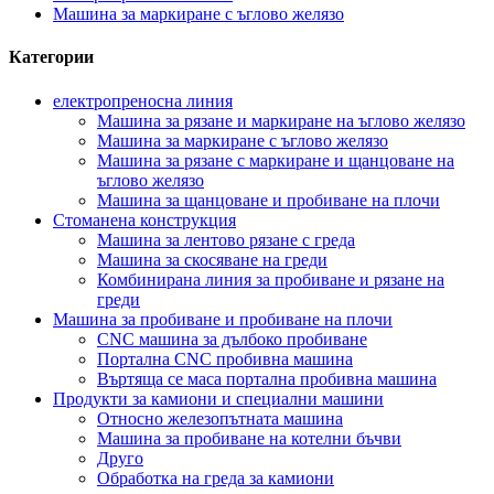
Машина за маркиране с ъглово желязо
Категории
електропреносна линия
Машина за рязане и маркиране на ъглово желязо
Машина за маркиране с ъглово желязо
Машина за рязане с маркиране и щанцоване на
ъглово желязо
Машина за щанцоване и пробиване на плочи
Стоманена конструкция
Машина за лентово рязане с греда
Машина за скосяване на греди
Комбинирана линия за пробиване и рязане на
греди
Машина за пробиване и пробиване на плочи
CNC машина за дълбоко пробиване
Портална CNC пробивна машина
Въртяща се маса портална пробивна машина
Продукти за камиони и специални машини
Относно железопътната машина
Машина за пробиване на котелни бъчви
Друго
Обработка на греда за камиони