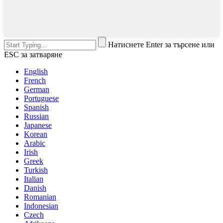
Натиснете Enter за търсене или
ESC за затваряне
English
French
German
Portuguese
Spanish
Russian
Japanese
Korean
Arabic
Irish
Greek
Turkish
Italian
Danish
Romanian
Indonesian
Czech