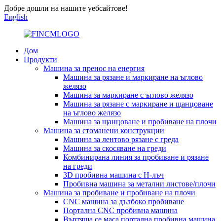
Добре дошли на нашите уебсайтове!
English
Дом
Продукти
Машина за пренос на енергия
Машина за рязане и маркиране на ъглово
желязо
Машина за маркиране с ъглово желязо
Машина за рязане с маркиране и щанцоване
на ъглово желязо
Машина за щанцоване и пробиване на плочи
Машина за стоманени конструкции
Машина за лентово рязане с греда
Машина за скосяване на греди
Комбинирана линия за пробиване и рязане
на греди
3D пробивна машина с H-лъч
Пробивна машина за метални листове/плочи
Машина за пробиване и пробиване на плочи
CNC машина за дълбоко пробиване
Портална CNC пробивна машина
Въртяща се маса портална пробивна машина