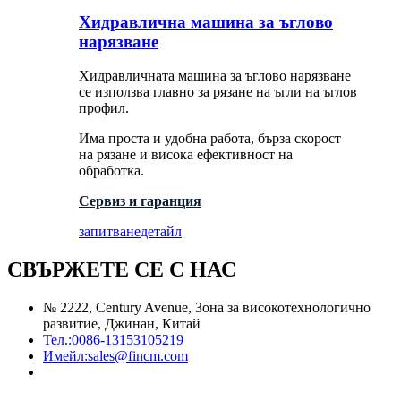
Хидравлична машина за ъглово
нарязване
Хидравличната машина за ъглово нарязване
се използва главно за рязане на ъгли на ъглов
профил.
Има проста и удобна работа, бърза скорост
на рязане и висока ефективност на
обработка.
Сервиз и гаранция
запитване
детайл
СВЪРЖЕТЕ СЕ С НАС
№ 2222, Century Avenue, Зона за високотехнологично
развитие, Джинан, Китай
Тел.:
0086-13153105219
Имейл:
sales@fincm.com