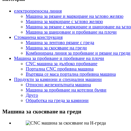
електропреносна линия
Машина за рязане и маркиране на ъглово желязо
Машина за маркиране с ъглово желязо
Машина за рязане с маркиране и щанцоване на ъгло
Машина за щанцоване и пробиване на плочи
Стоманена конструкция
Машина за лентово рязане с греда
Машина за скосяване на греди
Комбинирана линия за пробиване и рязане на греди
Машина за пробиване и пробиване на плочи
CNC машина за дълбоко пробиване
Портална CNC пробивна машина
Въртяща се маса портална пробивна машина
Продукти за камиони и специални машини
Относно железопътната машина
Машина за пробиване на котелни бъчви
Друго
Обработка на греда за камиони
Машина за скосяване на греди