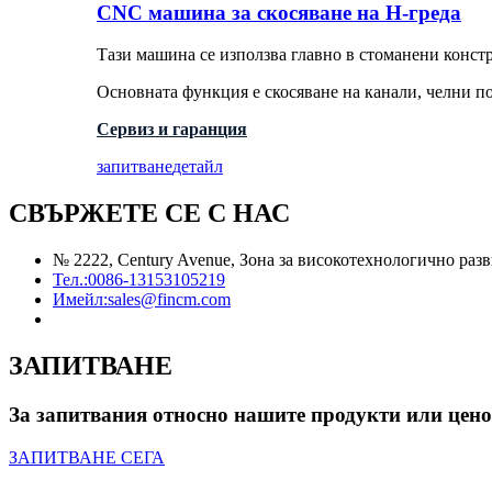
CNC машина за скосяване на H-греда
Тази машина се използва главно в стоманени конст
Основната функция е скосяване на канали, челни по
Сервиз и гаранция
запитване
детайл
СВЪРЖЕТЕ СЕ С НАС
№ 2222, Century Avenue, Зона за високотехнологично раз
Тел.:
0086-13153105219
Имейл:
sales@fincm.com
ЗАПИТВАНЕ
За запитвания относно нашите продукти или ценова
ЗАПИТВАНЕ СЕГА