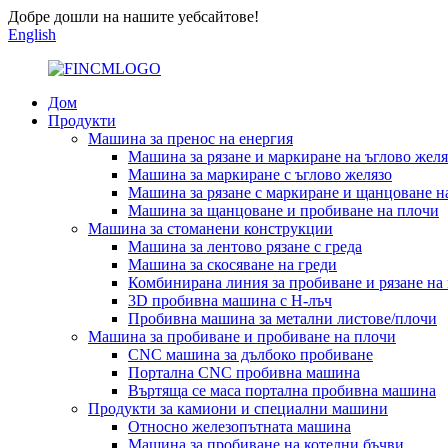
Добре дошли на нашите уебсайтове!
English
Дом
Продукти
Машина за пренос на енергия
Машина за рязане и маркиране на ъглово желя
Машина за маркиране с ъглово желязо
Машина за рязане с маркиране и щанцоване н
Машина за щанцоване и пробиване на плочи
Машина за стоманени конструкции
Машина за лентово рязане с греда
Машина за скосяване на греди
Комбинирана линия за пробиване и рязане на
3D пробивна машина с H-лъч
Пробивна машина за метални листове/плочи
Машина за пробиване и пробиване на плочи
CNC машина за дълбоко пробиване
Портална CNC пробивна машина
Въртяща се маса портална пробивна машина
Продукти за камиони и специални машини
Относно железопътната машина
Машина за пробиване на котелни бъчви