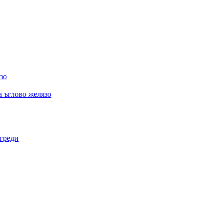
зо
а ъглово желязо
 греди