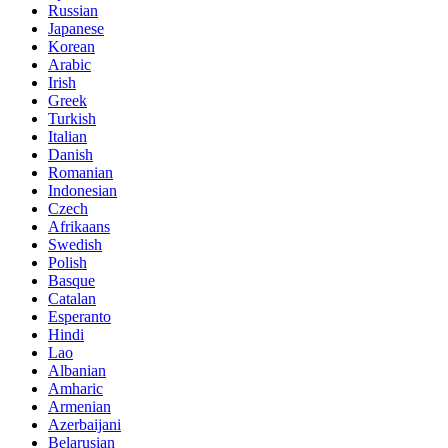
Russian
Japanese
Korean
Arabic
Irish
Greek
Turkish
Italian
Danish
Romanian
Indonesian
Czech
Afrikaans
Swedish
Polish
Basque
Catalan
Esperanto
Hindi
Lao
Albanian
Amharic
Armenian
Azerbaijani
Belarusian