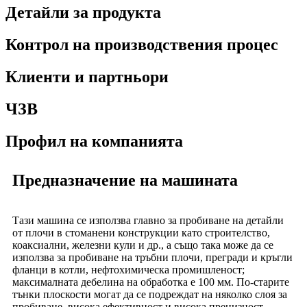
Детайли за продукта
Контрол на производствения процес
Клиенти и партньори
ЧЗВ
Профил на компанията
Предназначение на машината
Тази машина се използва главно за пробиване на детайли
от плочи в стоманени конструкции като строителство,
коаксиални, железни кули и др., а също така може да се
използва за пробиване на тръбни плочи, прегради и кръгли
фланци в котли, нефтохимическа промишленост;
максималната дебелина на обработка е 100 мм. По-старите
тънки плоскости могат да се подреждат на няколко слоя за
пробиване, висока ефективност и висока прецизност.