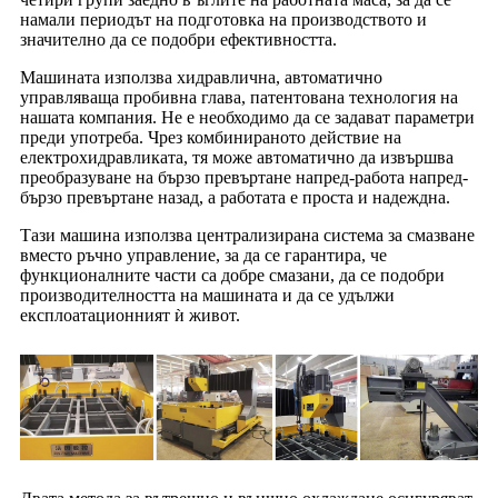
намали периодът на подготовка на производството и
значително да се подобри ефективността.
Машината използва хидравлична, автоматично
управляваща пробивна глава, патентована технология на
нашата компания. Не е необходимо да се задават параметри
преди употреба. Чрез комбинираното действие на
електрохидравликата, тя може автоматично да извършва
преобразуване на бързо превъртане напред-работа напред-
бързо превъртане назад, а работата е проста и надеждна.
Тази машина използва централизирана система за смазване
вместо ръчно управление, за да се гарантира, че
функционалните части са добре смазани, да се подобри
производителността на машината и да се удължи
експлоатационният ѝ живот.