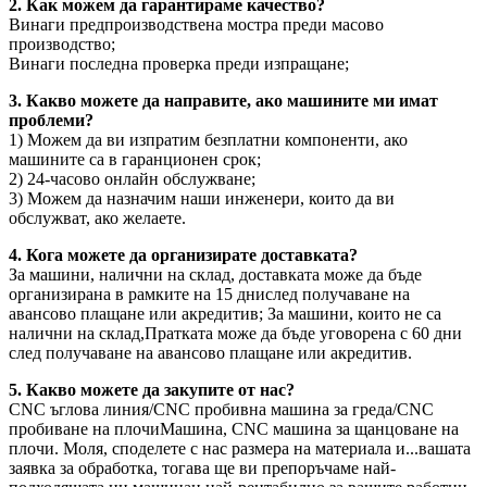
2. Как можем да гарантираме качество?
Винаги предпроизводствена мостра преди масово
производство;
Винаги последна проверка преди изпращане;
3. Какво можете да направите, ако машините ми имат
проблеми?
1) Можем да ви изпратим безплатни компоненти, ако
машините са в гаранционен срок;
2) 24-часово онлайн обслужване;
3) Можем да назначим наши инженери, които да ви
обслужват, ако желаете.
4. Кога можете да организирате доставката?
За машини, налични на склад, доставката може да бъде
организирана в рамките на 15 дни
след получаване на
авансово плащане или акредитив; За машини, които не са
налични на склад,
Пратката може да бъде уговорена с 60 дни
след получаване на авансово плащане или акредитив.
5. Какво можете да закупите от нас?
CNC ъглова линия/CNC пробивна машина за греда/CNC
пробиване на плочи
Машина, CNC машина за щанцоване на
плочи. Моля, споделете с нас размера на материала и...
вашата
заявка за обработка, тогава ще ви препоръчаме най-