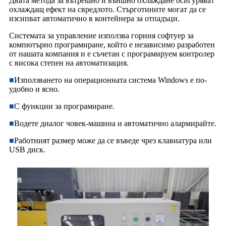
Двата метода за вътрешно и външно охлаждане осигуряват
охлаждащ ефект на свредлото. Стърготините могат да се
изсипват автоматично в контейнера за отпадъци.
Системата за управление използва горния софтуер за
компютърно програмиране, който е независимо разработен
от нашата компания и е съчетан с програмируем контролер
с висока степен на автоматизация.
■
Използването на операционната система Windows е по-
удобно и ясно.
■
С функции за програмиране.
■
Водете диалог човек-машина и автоматично алармирайте.
■
Работният размер може да се въведе чрез клавиатура или
USB диск.