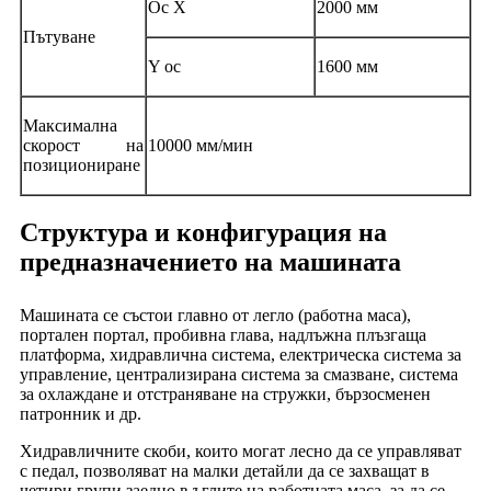
Ос X
2000 мм
Пътуване
Y ос
1600 мм
Максимална
скорост на
10000 мм/мин
позициониране
Структура и конфигурация на
предназначението на машината
Машината се състои главно от легло (работна маса),
портален портал, пробивна глава, надлъжна плъзгаща
платформа, хидравлична система, електрическа система за
управление, централизирана система за смазване, система
за охлаждане и отстраняване на стружки, бързосменен
патронник и др.
Хидравличните скоби, които могат лесно да се управляват
с педал, позволяват на малки детайли да се захващат в
четири групи заедно в ъглите на работната маса, за да се