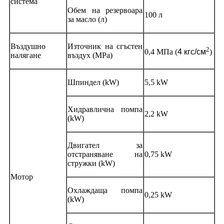
система
Обем на резервоара
100 л
за масло (л)
Въздушно
Източник на сгъстен
2
0,4 МПа (
4 кгс/см
)
налягане
въздух (MPa)
Шпиндел (kW)
5,5 kW
Хидравлична помпа
2,2 kW
(kW)
Двигател за
отстраняване на
0,75 kW
стружки (kW)
Мотор
Охлаждаща помпа
0,25 kW
(kW)