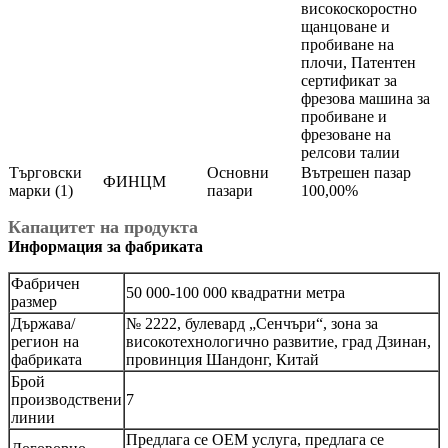
високоскоростно
щанцоване и
пробиване на
плочи, Патентен
сертификат за
фрезова машина за
пробиване и
фрезоване на
релсови талии
Търговски
Основни
Вътрешен пазар
ФИНЦМ
марки (1)
пазари
100,00%
Капацитет на продукта
Информация за фабриката
Фабричен
50 000-100 000 квадратни метра
размер
Държава/
№ 2222, булевард „Сенчъри“, зона за
регион на
високотехнологично развитие, град Дзинан,
фабриката
провинция Шандонг, Китай
Брой
производствени
7
линии
Предлага се OEM услуга, предлага се