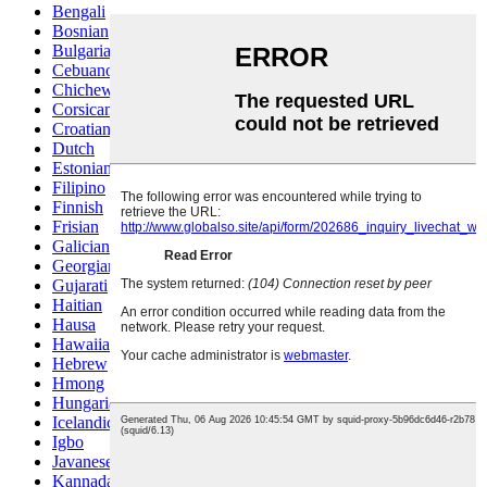
Bengali
Bosnian
Bulgarian
Cebuano
Chichewa
Corsican
Croatian
Dutch
Estonian
Filipino
Finnish
Frisian
Galician
Georgian
Gujarati
Haitian
Hausa
Hawaiian
Hebrew
Hmong
Hungarian
Icelandic
Igbo
Javanese
Kannada