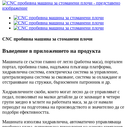
CNC пробивна машина за стоманени плочи
Въведение в приложението на продукта
Машината се състои главно от легло (работна маса), портален
портал, пробивна глава, надлъжна плъзгаща платформа,
хидравлична система, електрическа система за управление,
централизирана система за смазване, система за охлаждане и
отстраняване на стружки, бързосменен патронник и др.
Хидравличните скоби, които могат лесно да се управляват с
педал, позволяват на малки детайли да се захващат в четири
групи заедно в ъглите на работната маса, за да се намали
периодът на подготовка на производството и значително да се
подобри ефективността.
Машината използва хидравлична, автоматично управляваща
пробивна глава, патентована технология на нашата компания.