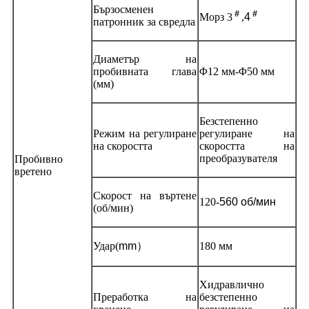
Бързосменен
＃
＃
Морз 3
,
4
патронник за свредла
Диаметър на
пробивната глава
Φ12 мм-Φ50 мм
(мм)
Безстепенно
Режим на регулиране
регулиране на
на скоростта
скоростта на
преобразувателя
Пробивно
вретено
Скорост на въртене
120
-
560 об/мин
(об/мин)
Удар
(
mm
）
180 мм
Хидравлично
Преработка на
безстепенно