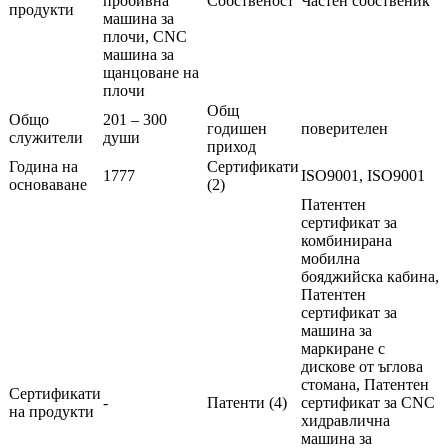
пробивна
Собственост
Частен собственик
продукти
машина за
плочи, CNC
машина за
щанцоване на
плочи
Общ
Общо
201 – 300
годишен
поверителен
служители
души
приход
Година на
Сертификати
1777
ISO9001, ISO9001
основаване
(2)
Патентен
сертификат за
комбинирана
мобилна
бояджийска кабина,
Патентен
сертификат за
машина за
маркиране с
дискове от ъглова
стомана, Патентен
Сертификати
-
Патенти (4)
сертификат за CNC
на продукти
хидравлична
машина за