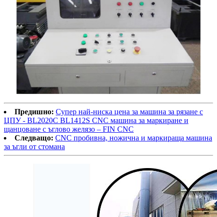
Предишно:
Супер най-ниска цена за машина за рязане с
ЦПУ - BL2020C BL1412S CNC машина за маркиране и
щанцоване с ъглово желязо – FIN CNC
Следващо:
CNC пробивна, ножична и маркираща машина
за ъгли от стомана