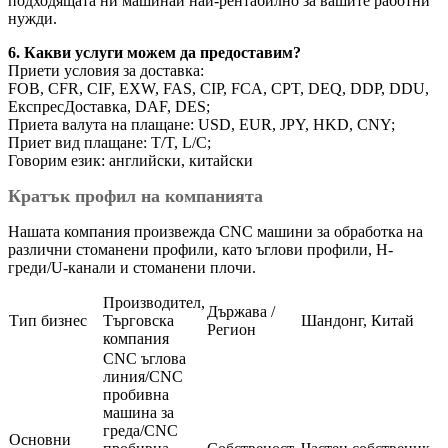
подходящата ни машина
и най-рентабилно за вашите работни
нужди.
6. Какви услуги можем да предоставим?
Приети условия за доставка:
FOB, CFR, CIF, EXW, FAS, CIP, FCA, CPT, DEQ, DDP, DDU,
Експрес
Доставка, DAF, DES;
Приета валута на плащане: USD, EUR, JPY, HKD, CNY;
Приет вид плащане: T/T, L/C;
Говорим език: английски, китайски
Кратък профил на компанията
Нашата компания произвежда CNC машини за обработка на
различни стоманени профили, като ъглови профили, H-
греди/U-канали и стоманени плочи.
Производител,
Държава /
Тип бизнес
Търговска
Шандонг, Китай
Регион
компания
CNC ъглова
линия/CNC
пробивна
машина за
греда/CNC
Основни