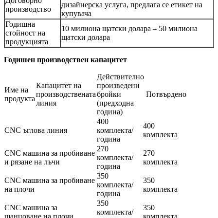
Договорно
дизайнерска услуга, предлага се етикет на
производство
купувача
Годишна
10 милиона щатски долара – 50 милиона
стойност на
щатски долара
продукцията
Годишен производствен капацитет
Действително
Капацитет на
произведени
Име на
производствената
бройки
Потвърдено
продукта
линия
(предходна
година)
400
400
CNC ъглова линия
комплекта/
комплекта
година
270
CNC машина за пробиване
270
комплекта/
и рязане на лъчи
комплекта
година
350
CNC машина за пробиване
350
комплекта/
на плочи
комплекта
година
350
CNC машина за
350
комплекта/
щанцоване на плочи
комплекта