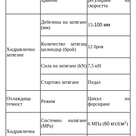
хранене
регулиране на
скоростта
Дебелина на затягане
15
-
100 мм
(мм)
Количество затягащ
12 броя
Хидравлично
цилиндър (брой)
затягане
Сила на затягане (kN)
7,5 кН
Стартово затягане
Педал
Охлаждаща
Цикъл на
Режим
течност
форсиране
Системно налягане
2
6 МПа (
60 кгс/см
)
(MPa)
Хидравлична