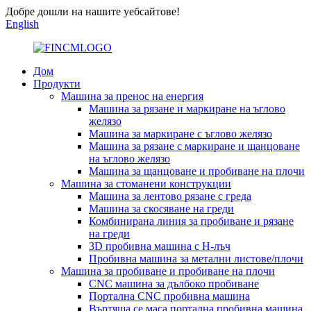
Добре дошли на нашите уебсайтове!
English
Дом
Продукти
Машина за пренос на енергия
Машина за рязане и маркиране на ъглово
желязо
Машина за маркиране с ъглово желязо
Машина за рязане с маркиране и щанцоване
на ъглово желязо
Машина за щанцоване и пробиване на плочи
Машина за стоманени конструкции
Машина за лентово рязане с греда
Машина за скосяване на греди
Комбинирана линия за пробиване и рязане
на греди
3D пробивна машина с H-лъч
Пробивна машина за метални листове/плочи
Машина за пробиване и пробиване на плочи
CNC машина за дълбоко пробиване
Портална CNC пробивна машина
Въртяща се маса портална пробивна машина